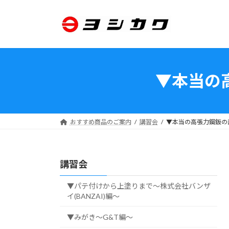
コ
ナ
ン
ビ
テ
ゲ
ン
ー
ツ
シ
へ
ョ
▼本当の
ス
ン
キ
に
ッ
移
プ
動
おすすめ商品のご案内
講習会
▼本当の高張力鋼鈑の
講習会
▼パテ付けから上塗りまで～株式会社バンザ
イ(BANZAI)編～
▼みがき～G&T編～