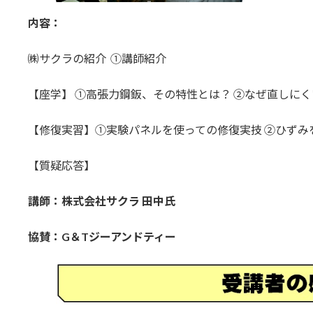
内容：
㈱サクラの紹介 ①講師紹介
【座学】 ①高張力鋼鈑、その特性とは？ ②なぜ直し
【修復実習】①実験パネルを使っての修復実技 ②ひずみ
【質疑応答】
講師：株式会社サクラ 田中氏
協賛：G＆Tジーアンドティー