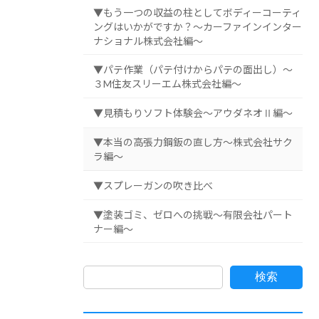
▼もう一つの収益の柱としてボディーコーティ
ングはいかがですか？～カーファインインター
ナショナル株式会社編～
▼パテ作業（パテ付けからパテの面出し）～
３M住友スリーエム株式会社編～
▼見積もりソフト体験会～アウダネオⅡ編～
▼本当の高張力鋼鈑の直し方～株式会社サク
ラ編～
▼スプレーガンの吹き比べ
▼塗装ゴミ、ゼロへの挑戦～有限会社パート
ナー編～
検索