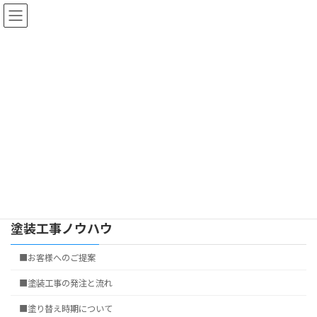
コ
ナ
ン
ビ
テ
ゲ
ン
ー
ツ
シ
■プロによる外壁塗装の種類別
へ
ョ
ス
ン
工法
キ
に
ッ
移
プ
動
おすすめ商品のご案内
塗装工事ノウハウ
■プロによる外壁塗装の種類別工法
塗装工事ノウハウ
■お客様へのご提案
■塗装工事の発注と流れ
■塗り替え時期について