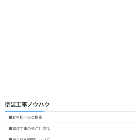
件・工期など、外装工事の工事期間は家の条件などでまちまちで
すが、工事期間をきっちりと確認することが必要です。
また工事期間中の注意事項（洗濯・出入りなど）もよく確認しま
しょう。当然のことですが、着工前には近隣の方々にもご挨拶を
します。（着工約１週間前）
工事期間中にあなたが疑問に思ったことなどはすぐに聞くこと、
確認することが大切です。言いにくい事とかがあれば職人さんでは
なく担当の営業の方に言うほうがいい場合もあります。
また、追加がある場合には後精算にせず、その都度金額を確認し
た方がよいです。
塗装工事ノウハウ
■お客様へのご提案
■塗装工事の発注と流れ
■塗り替え時期について